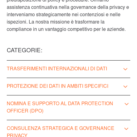
predisposizione di policy e procedure. Offriamo
assistenza continuativa nella governance della privacy e
interveniamo strategicamente nei contenziosi e nelle
ispezioni. La nostra missione è trasformare la
compliance in un vantaggio competitivo per le aziende.
CATEGORIE:
TRASFERIMENTI INTERNAZIONALI DI DATI
Valutazione e gestione dei trasferimenti di dati verso
PROTEZIONE DEI DATI IN AMBITI SPECIFICI
paesi terzi.
Redazione di clausole contrattuali standard e
Consulenza su trattamenti di categorie particolari di
NOMINA E SUPPORTO AL DATA PROTECTION
accordi di trasferimento.
dati (es. dati sanitari, biometrici, genetici).
OFFICER (DPO)
Assistenza nella conformità con le decisioni di
Supporto nella gestione dei dati in ambito lavorativo,
adeguatezza della Commissione Europea.​
sanitario, scolastico e pubblico
Assunzione dell’incarico di DPO esterno per aziende
CONSULENZA STRATEGICA E GOVERNANCE
Assistenza nella compliance per attività di marketing,
e enti pubblici
PRIVACY