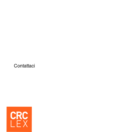
Strategia e visione per la tua
tutela. Scopri come possiamo
supportarti.
Contattaci