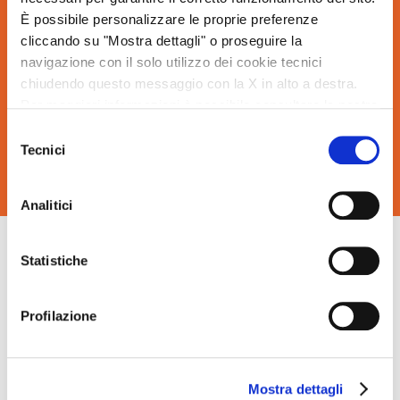
È possibile personalizzare le proprie preferenze
cliccando su "Mostra dettagli" o proseguire la
navigazione con il solo utilizzo dei cookie tecnici
chiudendo questo messaggio con la X in alto a destra.
Per maggiori informazioni è possibile consultare la nostra
Cookie Policy
.
Selezione
Iscrivendoti accetti la nostra Informativa sulla privacy e acconsenti a
Tecnici
ricevere aggiornamenti.
del
consenso
Analitici
Statistiche
Vedi tutto
Profilazione
Mostra dettagli