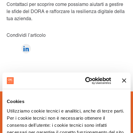
Contattaci per scoprire come possiamo aiutarti a gestire
le sfide del DORA e rafforzare la resilienza digitale della
tua azienda.
Condividi l’articolo
Cookies
Utilizziamo cookie tecnici e analitici, anche di terze parti.
Iscriviti alla nostra
Per i cookie tecnici non è necessario ottenere il
newsletter
consenso dell'utente: i cookie tecnici sono infatti
necessari per garantire il corretto funzionamento del sito.