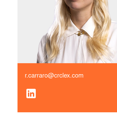
r.carraro@crclex.com