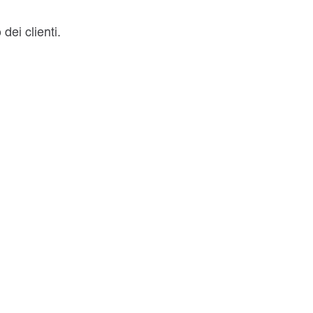
ei clienti.
 per la tua tutela.
iamo supportarti.