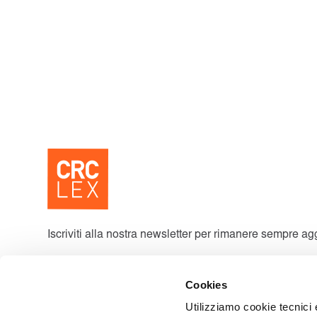
Iscriviti alla nostra newsletter per rimanere sempre ag
Cookies
Utilizziamo cookie tecnici 
Iscrivendoti accetti la nostra informativa sulla
privacy
e acconsenti a ri