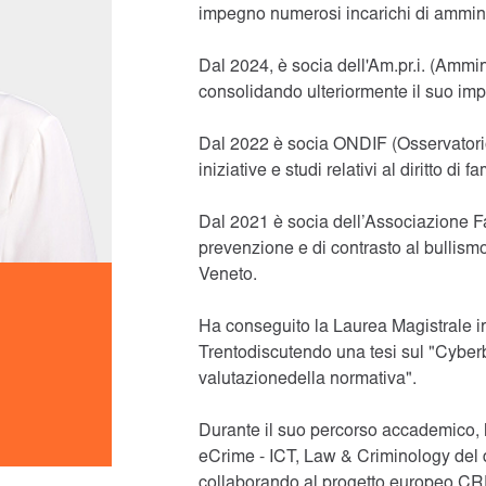
impegno numerosi incarichi di ammini
Dal 2024, è socia dell'Am.pr.i. (Ammin
consolidando ulteriormente il suo imp
Dal 2022 è socia ONDIF (Osservatorio 
iniziative e studi relativi al diritto di fa
Dal 2021 è socia dell’Associazione Fam
prevenzione e di contrasto al bullis
Veneto.
Ha conseguito la Laurea Magistrale in
Trentodiscutendo una tesi sul "Cyberbul
valutazionedella normativa".
Durante il suo percorso accademico, ha
eCrime - ICT, Law & Criminology del d
collaborando al progetto europeo CR