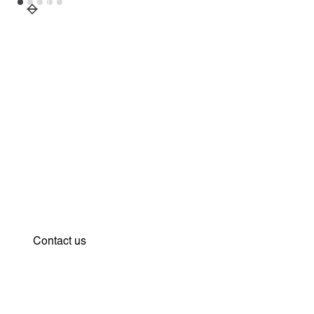
Strategy and vision for your
protection. Find out how we
can support you.
Contact us