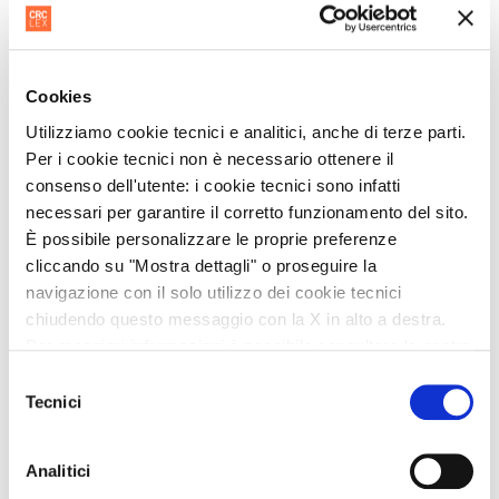
Cookies
Utilizziamo cookie tecnici e analitici, anche di terze parti.
Per i cookie tecnici non è necessario ottenere il
consenso dell'utente: i cookie tecnici sono infatti
necessari per garantire il corretto funzionamento del sito.
È possibile personalizzare le proprie preferenze
cliccando su "Mostra dettagli" o proseguire la
navigazione con il solo utilizzo dei cookie tecnici
chiudendo questo messaggio con la X in alto a destra.
Per maggiori informazioni è possibile consultare la nostra
Sveva Ianese
Cookie Policy
.
Selezione
Tecnici
del
SENIOR CONSULTANT
consenso
Analitici